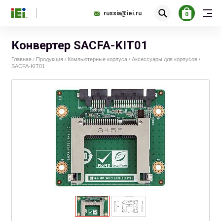
russia@iei.ru
0
Конвертер SACFA-KIT01
Главная
Продукция
Компьютерные корпуса
Аксессуары для корпусов
/
/
/
/
SACFA-KIT01