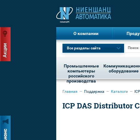
О компании
Проду
Все разделы сайта
Промышленные
Коммуникацион
компьютеры
оборудование
российского
производства
Главная
—
Поддержка
—
Каталоги
—
ICP
ICP DAS Distributor C