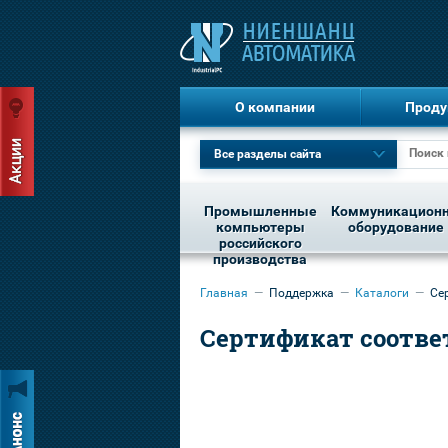
О компании
Проду
Все разделы сайта
Промышленные
Коммуникацион
компьютеры
оборудование
российского
производства
Главная
—
Поддержка
—
Каталоги
—
Се
Сертификат соотве