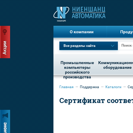
О компании
Проду
Все разделы сайта
Промышленные
Коммуникацион
компьютеры
оборудование
российского
производства
Главная
—
Поддержка
—
Каталоги
—
Се
Сертификат соотве