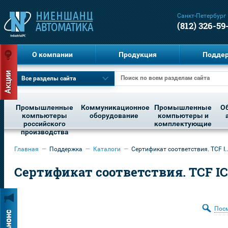
Санкт-Петербург
(812) 326-59
О компании
Продукция
Подде
Все разделы сайта
Промышленные
Коммуникационное
Промышленные
О
компьютеры
оборудование
компьютеры и
российского
комплектующие
производства
Главная
—
Поддержка
—
Каталоги
—
Сертификат соответствия. TCF I..
Сертификат соответствия. TCF I
Пос