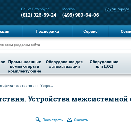
Санкт-Петербург
Москва
Другие города
(812) 326-59-24
(495) 980-64-06
кция
Поддержка
Сервис
Сем
ное
Промышленные
Оборудование для
Оборудование
компьютеры и
автоматизации
для ЦОД
комплектующие
ртификат соответствия. Устро...
тствия. Устройства межсистемной с
Посмотреть
Скачать