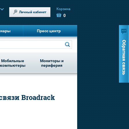
Корзина
Личный кабинет
0
инары
Пресс центр
Мобильные
Мониторы и
компьютеры
периферия
вязи Broadrack