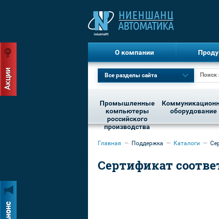
О компании
Проду
Все разделы сайта
Промышленные
Коммуникацион
компьютеры
оборудование
российского
производства
Главная
—
Поддержка
—
Каталоги
—
Се
Сертификат соотве