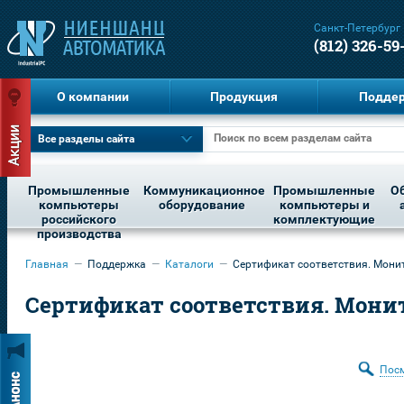
Санкт-Петербург
(812) 326-59
О компании
Продукция
Подде
Все разделы сайта
Промышленные
Коммуникационное
Промышленные
О
компьютеры
оборудование
компьютеры и
российского
комплектующие
производства
Главная
—
Поддержка
—
Каталоги
—
Сертификат соответствия. Монит.
Сертификат соответствия. Мони
Пос