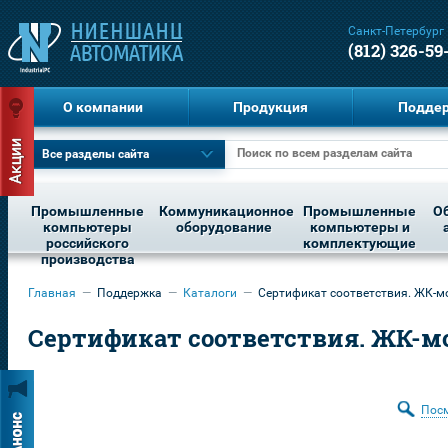
Санкт-Петербург
(812) 326-59
О компании
Продукция
Подде
Все разделы сайта
Промышленные
Коммуникационное
Промышленные
О
компьютеры
оборудование
компьютеры и
российского
комплектующие
производства
Главная
—
Поддержка
—
Каталоги
—
Сертификат соответствия. ЖК-мо
Сертификат соответствия. ЖК-м
Пос