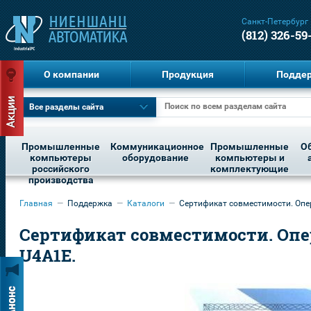
Санкт-Петербург
(812) 326-59
О компании
Продукция
Подде
Все разделы сайта
Промышленные
Коммуникационное
Промышленные
О
компьютеры
оборудование
компьютеры и
российского
комплектующие
производства
Главная
—
Поддержка
—
Каталоги
—
Сертификат совместимости. Опер
Сертификат совместимости. Опер
U4A1E.