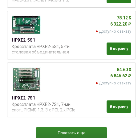
HPE2-3S1, 5-слот. PICMG 1.3,
half-size SBC, 1 х PCIe x16, 1 х
PCIe x 4, RoHS
78.12 $
6 322.20 ₽
Доступно к заказу
HPXE2-5S1
Кроссплата HPXE2-5S1, 5-ти
В корзину
столовая объединительная
плата PICMG 1.3 с 2xPCI/1xPCIe
x16
84.60 $
6 846.62 ₽
Доступно к заказу
HPXE2-7S1
Кроссплата HPXE2-7S1, 7-ми
В корзину
слот., PICMG 1.3, 3 x PCI, 2 x PCIe
x16 (х8 сигнал)
Показать еще