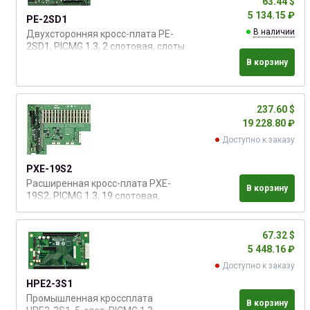
63.44 $
RACK-3000G
5 134.15 ₽
PE-2SD1
В наличии
Двухсторонняя кросс-плата PE-
2SD1, PICMG 1.3, 2 слотовая, слоты
расширения: 1xPICMG, 1xPCI-E x16
В корзину
(для корпусов 1U)
237.60 $
19 228.80 ₽
Доступно к заказу
PXE-19S2
Расширенная кросс-плата PXE-
В корзину
19S2, PICMG 1.3, 19 слотовая,
слоты расширения: PICMG 1.3, 1
x PCIe x16, 1 x PCIe x1, 16 x PCI, с
разъемами 4 x USB
67.32 $
5 448.16 ₽
Доступно к заказу
HPE2-3S1
Промышленная кроссплата
В корзину