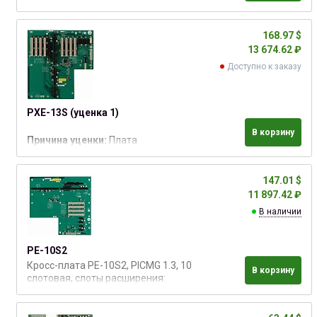
расширения: 1xPICMG, 1xPCI-E x16,
3xPCI-E x1, 8xPCI
168.97 $
13 674.62 ₽
Доступно к заказу
PXE-13S (уценка 1)
В корзину
Причина уценки:
Плата
полностью рабочая,
использовалась в выставочном
стенде. Дефектов нет.
147.01 $
Комплектация неполная, без
11 897.42 ₽
упаковки.
В наличии
Гарантийный срок
уценённой
платы: 6 месяцев
PE-10S2
Кросс-плата PE-10S2, PICMG 1.3, 10
В корзину
слотовая, слоты расширения:
PICMG 1.3, 1 x PCIe x16, 4 x PCIe x1, 4
x PCI, с разъемами 4 x USB, для
корпусов RACK-305G, RACK-360G,