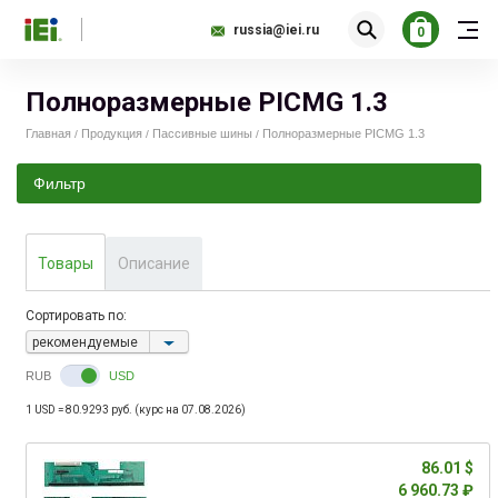
russia@iei.ru
0
Полноразмерные PICMG 1.3
Главная
Продукция
Пассивные шины
Полноразмерные PICMG 1.3
/
/
/
Фильтр
8.00
823.00
Товары
Описание
Сортировать по:
рекомендуемые
RUB
USD
1 USD = 80.9293 руб. (курс на 07.08.2026)
86.01 $
6 960.73 ₽