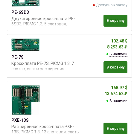
Доступно к заказу
PE-6SD3
Двухсторонняя кросс-плата PE-
В корзину
6SD3, PICMG 1.3, 5 слотовая,
слоты расширения: 1xPICMG,
1xPCI-E x16, 1xPCI-E x4, 2xPCI
(для корпусов 2U)
102.48 $
8 293.63 ₽
В наличии
PE-7S
Кросс-плата PE-7S, PICMG 1.3, 7
В корзину
слотов, слоты расширения:
1xPICMG, 1xPCI-E x16, 2xPCI-E x1,
3xPCI
168.97 $
13 674.62 ₽
В наличии
PXE-13S
Расширенная кросс-плата PXE-
В корзину
13S, PICMG 1.3, 13 слотовая, слоты