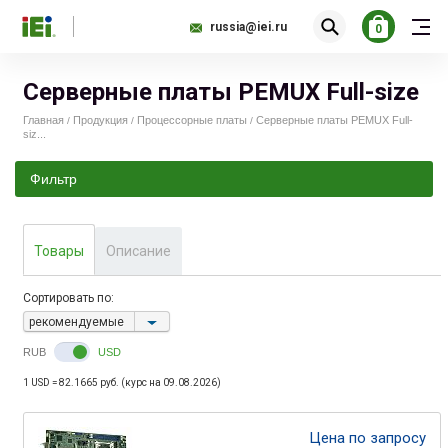
russia@iei.ru
0
Серверные платы PEMUX Full-size
Главная
Продукция
Процессорные платы
Серверные платы PEMUX Full-
/
/
/
siz...
Фильтр
Товары
Описание
Сортировать по:
рекомендуемые
RUB
USD
1 USD = 82.1665 руб. (курс на 09.08.2026)
Цена по запросу