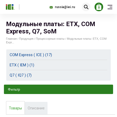
russia@iei.ru
0
Модульные платы: ETX, COM
Express, Q7, SoM
Главная
Продукция
Процессорные платы
Модульные платы: ETX, COM
/
/
/
Expr...
COM Express ( ICE ) (17)
ETX ( IEM ) (1)
Q7 ( IQ7 ) (7)
Фильтр
144.00
1 630.00
Товары
Описание