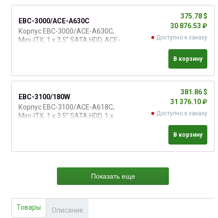
375.78 $
EBC-3000/ACE-A630C
30 876.53 ₽
Корпус EBC-3000/ACE-A630C,
Доступно к заказу
Mini-ITX, 1 x 3.5” SATA HDD, ACE-
A630C-RS 300 Вт, ATX, цвет -
черный, 90~264 В AC
В корзину
381.86 $
EBC-3100/180W
31 376.10 ₽
Корпус EBC-3100/ACE-A618C,
Доступно к заказу
Mini-ITX, 1 x 3.5” SATA HDD, 1 x
slim 5.25”, 1 х полноразмерный
слот расширения, ACE-A618C-
В корзину
RS 180 Вт, ATX, цвет - черный,
90~264 В AC
Показать еще
Товары
Описание