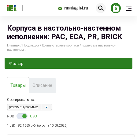
russia@iei.ru
0
Корпуса в настольно-настенном
исполнении: PAC, ECA, PR, BRICK
Главная
Продукция
Компьютерные корпуса
Корпуса в настольно-
/
/
/
настенном ...
Фильтр
95.00
553.00
Товары
Описание
Сортировать по:
рекомендуемые
RUB
USD
1 USD = 82.1665 руб. (курс на 10.08.2026)