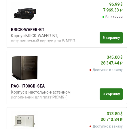
96.99 $
7 969.33 ₽
В наличии
BRICK-WAFER-BT
Корпус BRICK-WAFER-BT,
В корзину
встраиваемый корпус для WAFER-
BT SBC, с кабелем SATA,
кронштейном IO, выключателем
питания, кабелем входа
345.00 $
постоянного тока, цвет - матовым
28 347.44 ₽
черным, RoHS
Доступно к заказу
PAC-1700GB-SEA
Корпус в настольно-настенном
В корзину
исполнении для плат PICMG (
чёрный )
373.80 $
30 713.84 ₽
Доступно к заказу