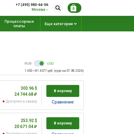
+7 (495) 980-64-06
0
Москва
Процессорные
Еще категории
платы
RUB
USD
1 USD = 81.4077 руб. (курс на 07.08.2026)
303.96 $
В корзину
24 744.68 ₽
Доступно к заказу
Cравнение
253.92 $
В корзину
20 671.04 ₽
Доступно к заказу