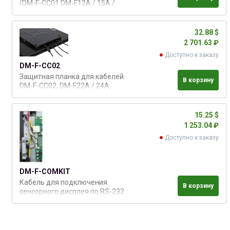
(DM-F-CC01 DM-F12A / 15A /
17A), черный цвет
32.88 $
2 701.63 ₽
Доступно к заказу
DM-F-CC02
Защитная планка для кабелей
В корзину
DM-F-CC02, DM-F22A / 24A,
черный цвет
15.25 $
1 253.04 ₽
Доступно к заказу
DM-F-COMKIT
Кабель для подключения
В корзину
сенсорного дисплея по RS-232
для серии DM-F, только
резистивный