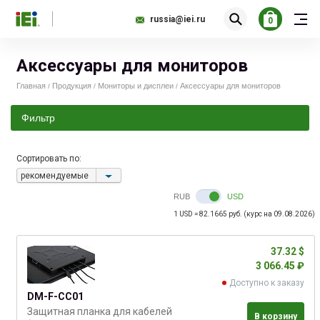
russia@iei.ru
0
Аксессуары для мониторов
Главная
Продукция
Мониторы и дисплеи
Аксессуары для мониторов
/
/
/
Фильтр
Сортировать по:
15.00
38.00
рекомендуемые
RUB
USD
1 USD = 82.1665 руб. (курс на 09.08.2026)
37.32 $
3 066.45 ₽
Доступно к заказу
DM-F-CC01
Защитная планка для кабелей
В корзину