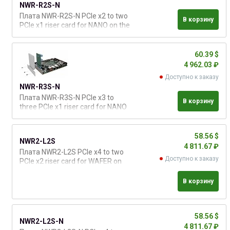
NWR-R2S-N
Плата NWR-R2S-N PCIe x2 to two
В корзину
PCIe x1 riser card for NANO on the
right side
60.39 $
4 962.03 ₽
Доступно к заказу
NWR-R3S-N
Плата NWR-R3S-N PCIe x3 to
В корзину
three PCIe x1 riser card for NANO
on the right side
58.56 $
NWR2-L2S
4 811.67 ₽
Плата NWR2-L2S PCIe x4 to two
Доступно к заказу
PCIe x2 riser card for WAFER on
the left side
В корзину
58.56 $
NWR2-L2S-N
4 811.67 ₽