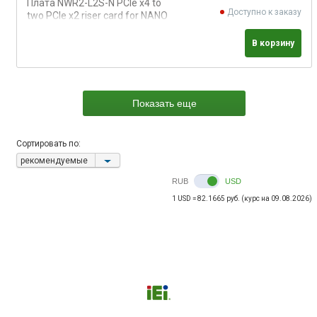
Плата NWR2-L2S-N PCIe x4 to
Доступно к заказу
two PCIe x2 riser card for NANO
on the left side
В корзину
Показать еще
Сортировать по:
рекомендуемые
RUB
USD
1 USD = 82.1665 руб. (курс на 09.08.2026)