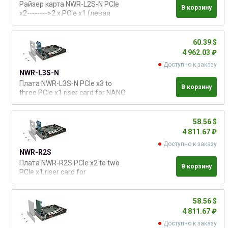
Райзер карта NWR-L2S-N PCIe
В корзину
x2-------->2 x PCIe x1 (левая
сторона) к плате Hyper (2.5"
PICO)
60.39 $
4 962.03 ₽
Доступно к заказу
NWR-L3S-N
Плата NWR-L3S-N PCIe x3 to
В корзину
three PCIe x1 riser card for NANO
on the left side
58.56 $
4 811.67 ₽
Доступно к заказу
NWR-R2S
Плата NWR-R2S PCIe x2 to two
В корзину
PCIe x1 riser card for
NANO/WAFER on the right side
58.56 $
4 811.67 ₽
Доступно к заказу