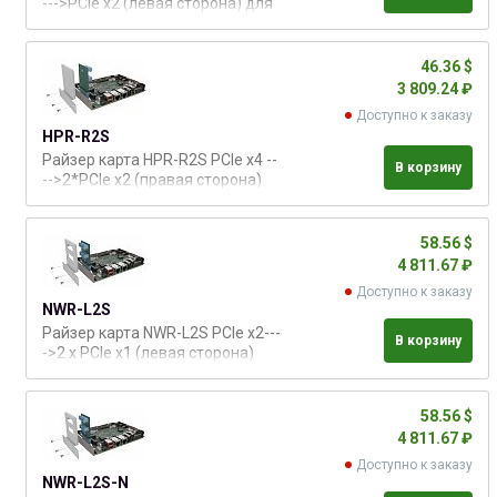
--->PCIe x2 (левая сторона) для
плат Hyper (Pico-ITX 2,5")
46.36 $
3 809.24 ₽
Доступно к заказу
HPR-R2S
Райзер карта HPR-R2S PCIe x4 --
В корзину
-->2*PCIe x2 (правая сторона)
для одноплатных компьютеров
Hyper (PICO-ITX 2.5")
58.56 $
4 811.67 ₽
Доступно к заказу
NWR-L2S
Райзер карта NWR-L2S PCIe x2---
В корзину
->2 x PCIe x1 (левая сторона)
для однолпатных ПК Hyper (2.5"
Pico)
58.56 $
4 811.67 ₽
Доступно к заказу
NWR-L2S-N