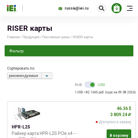
russia@iei.ru
0
RISER карты
Главная
Продукция
Пассивные шины
RISER карты
/
/
/
Фильтр
Сортировать по:
46.00
61.00
рекомендуемые
RUB
USD
1 USD = 82.1665 руб. (курс на 09.08.2026)
46.36 $
3 809.24 ₽
Доступно к заказу
HPR-L2S
Райзер карта HPR-L2S PCIe x4---
В корзину