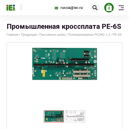
russia@iei.ru
0
Промышленная кроссплата PE-6S
Главная
Продукция
Пассивные шины
Полноразмерные PICMG 1.3
PE-6S
/
/
/
/