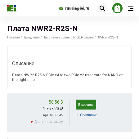
russia@iei.ru
0
Плата NWR2-R2S-N
Главная
Продукция
Пассивные шины
RISER карты
NWR2-R2S-N
/
/
/
/
Описание
Плата NWR2-R2S-N PCIe x4 to two PCIe x2 riser card for NANO on
the right side
58.56 $
В корзину
4 767.23 ₽
Cравнение
Арт. 6159345
Доступно к заказу