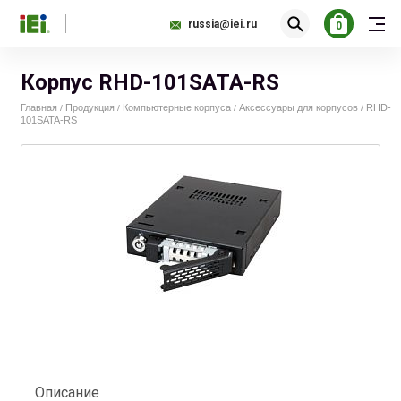
russia@iei.ru
0
Корпус RHD-101SATA-RS
Главная
Продукция
Компьютерные корпуса
Аксессуары для корпусов
RHD-
/
/
/
/
101SATA-RS
Описание