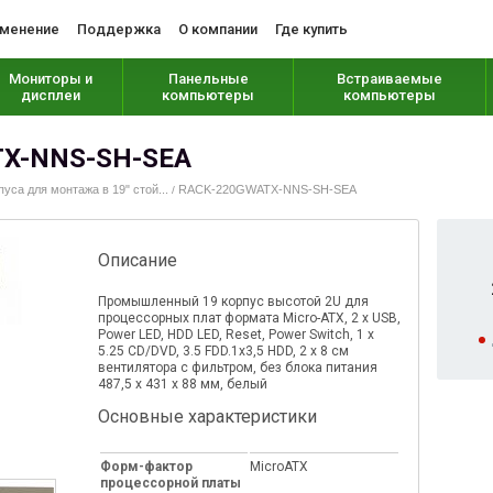
менение
Поддержка
О компании
Где купить
Мониторы и
Панельные
Встраиваемые
дисплеи
компьютеры
компьютеры
TX-NNS-SH-SEA
пуса для монтажа в 19" стой...
RACK-220GWATX-NNS-SH-SEA
/
Описание
Промышленный 19 корпус высотой 2U для
процессорных плат формата Micro-ATX, 2 x USB,
Power LED, HDD LED, Reset, Power Switch, 1 x
5.25 CD/DVD, 3.5 FDD.1х3,5 HDD, 2 x 8 см
вентилятора с фильтром, без блока питания
487,5 х 431 х 88 мм, белый
Основные характеристики
Форм-фактор
MicroATX
процессорной платы