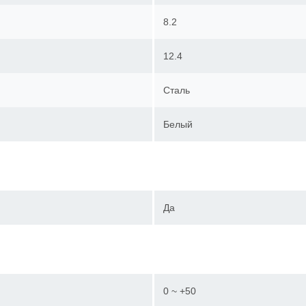
8.2
12.4
Сталь
Белый
Да
0 ~ +50