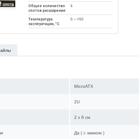
Общее количество
6
слотов расширения
Температура
0 ~ +50
эксплуатации, °C
айлы
MicroATX
2U
2 x 8 см
ли
Да ( с замком )