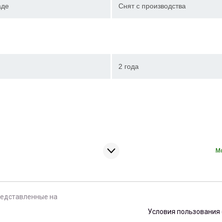
аде
Снят с производства
2 года
М
редставленные на
Условия пользования 