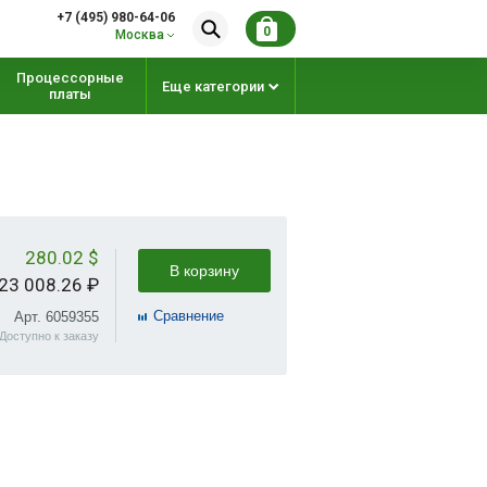
+7 (495) 980-64-06
0
Москва
Процессорные
Еще категории
платы
280.02 $
В корзину
23 008.26 ₽
Cравнение
Арт. 6059355
Доступно к заказу