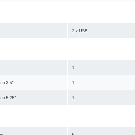
2 x USB
1
ов 3.5"
1
ов 5.25"
1
ия
6