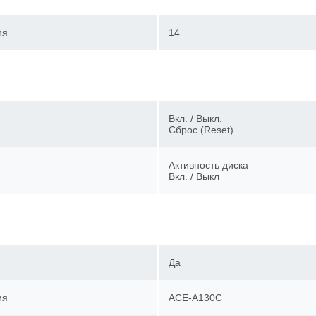
ия
14
Вкл. / Выкл.
Сброс (Reset)
Активность диска
Вкл. / Выкл
Да
ия
ACE-A130С