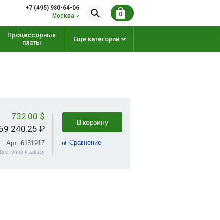
+7 (495) 980-64-06
0
Москва
Процессорные
Еще категории
платы
732.00 $
В корзину
59 240.25 ₽
Cравнение
Арт. 6131917
Доступно к заказу