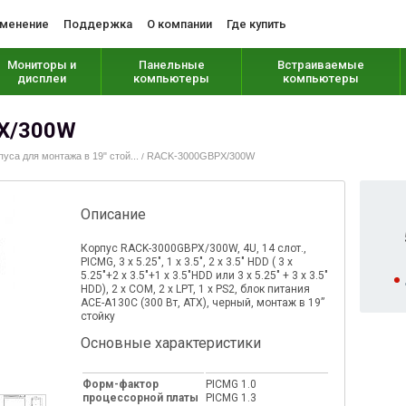
менение
Поддержка
О компании
Где купить
Мониторы и
Панельные
Встраиваемые
дисплеи
компьютеры
компьютеры
PX/300W
пуса для монтажа в 19" стой...
RACK-3000GBPX/300W
/
Описание
Корпус RACK-3000GBPX/300W, 4U, 14 слот.,
PICMG, 3 x 5.25", 1 x 3.5", 2 x 3.5" HDD ( 3 x
5.25"+2 x 3.5"+1 x 3.5"HDD или 3 x 5.25" + 3 x 3.5"
HDD), 2 x COM, 2 x LPT, 1 x PS2, блок питания
ACE-A130С (300 Вт, ATX), черный, монтаж в 19”
стойку
Основные характеристики
Форм-фактор
PICMG 1.0
процессорной платы
PICMG 1.3