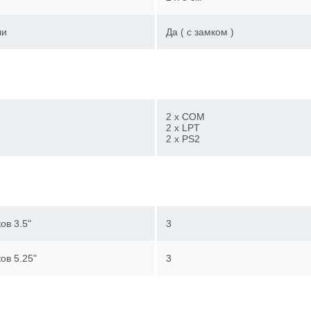
ли
Да ( с замком )
2 x COM
2 x LPT
2 x PS2
ов 3.5"
3
ов 5.25"
3