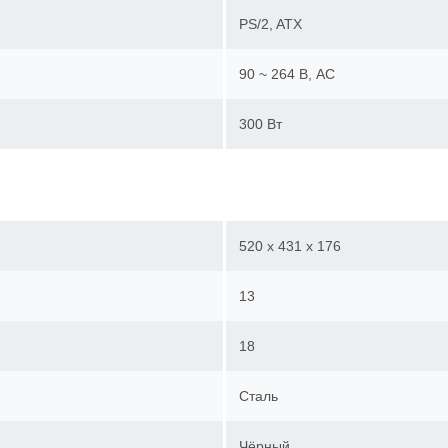
PS/2, ATX
90 ~ 264 В, AC
300 Вт
520 x 431 x 176
13
18
Сталь
Чёрный