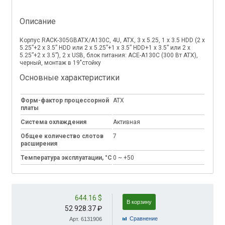
Описание
Корпус RACK-305GBATX/A130С, 4U, ATX, 3 x 5.25, 1 х 3.5 HDD (2 x
5.25”+2 x 3.5” HDD или 2 x 5.25”+1 x 3.5” HDD+1 x 3.5” или 2 x
5.25”+2 x 3.5”), 2 x USB, блок питания: ACE-A130С (300 Вт АТХ),
черный, монтаж в 19"стойку
Основные характеристики
Форм-фактор процессорной
ATX
платы
Система охлаждения
Активная
Общее количество слотов
7
расширения
Температура эксплуатации, °C
0 ~ +50
644.16 $
В корзину
52 928.37 ₽
Cравнение
Арт. 6131906