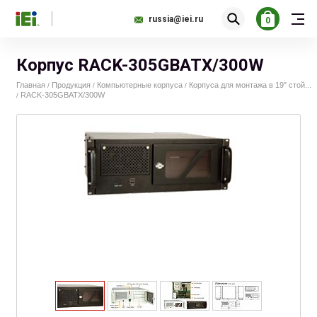
russia@iei.ru
0
Корпус RACK-305GBATX/300W
Главная
Продукция
Компьютерные корпуса
Корпуса для монтажа в 19" стой...
/
/
/
RACK-305GBATX/300W
/