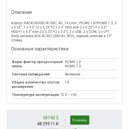
Описание
Корпус RACK-360GB/A130С, 4U, 14 слот., PICMG 1.0/PICMG 1.3, 3
x 5.25”, 1 x 3.5” (2 x 5.25”+2 x 3.5” HDD или 2 x 5.25”+1 x 3.5”
HDD+1 x 3.5” или 2 x 5.25”+2 x 3.5”), 2 x USB, 2 x COM, 2 x LPT,
блок питания ACE-A130С (300 Вт, ATX), черный, монтаж в 19”
стойку
Основные характеристики
Форм-фактор процессорной
PICMG 1.0
платы
PICMG 1.3
Система охлаждения
Активная
Общее количество слотов
14
расширения
Температура эксплуатации, °C
0 ~ +50
587.82 $
В корзину
48 299.11 ₽