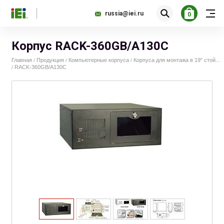
russia@iei.ru
0
Корпус RACK-360GB/A130С
Главная
Продукция
Компьютерные корпуса
Корпуса для монтажа в 19" стой...
/
/
/
RACK-360GB/A130С
/