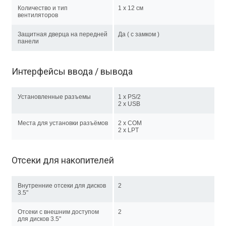
Количество и тип
1 x 12 см
вентиляторов
Защитная дверца на передней
Да ( с замком )
панели
Интерфейсы ввода / вывода
Установленные разъемы
1 x PS/2
2 x USB
Места для установки разъёмов
2 x COM
2 x LPT
Отсеки для накопителей
Внутренние отсеки для дисков
2
3.5"
Отсеки с внешним доступом
2
для дисков 3.5"