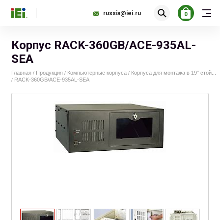
russia@iei.ru
0
Корпус RACK-360GB/ACE-935AL-
SEA
Главная
Продукция
Компьютерные корпуса
Корпуса для монтажа в 19" стой...
/
/
/
RACK-360GB/ACE-935AL-SEA
/