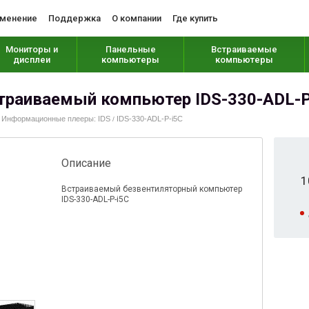
менение
Поддержка
О компании
Где купить
Мониторы и
Панельные
Встраиваемые
дисплеи
компьютеры
компьютеры
траиваемый компьютер IDS-330-ADL-P
Информационные плееры: IDS
IDS-330-ADL-P-i5C
/
/
Описание
1
Встраиваемый безвентиляторный компьютер
IDS-330-ADL-P-i5C