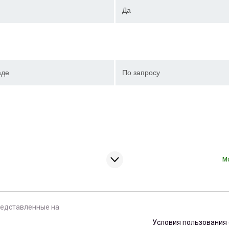
Да
аде
По запросу
М
редставленные на
Условия пользования 