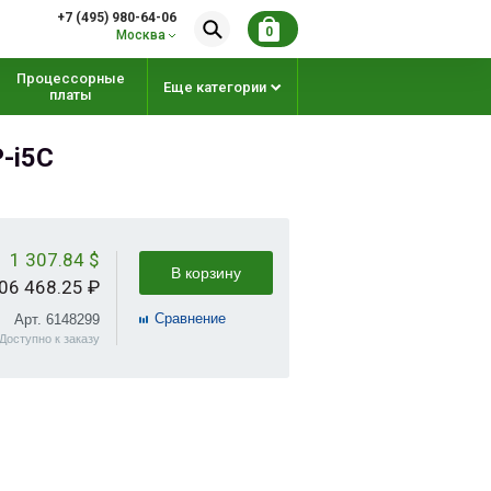
+7 (495) 980-64-06
0
Москва
Процессорные
Еще категории
платы
-i5C
1 307.84 $
В корзину
06 468.25 ₽
Cравнение
Арт. 6148299
Доступно к заказу