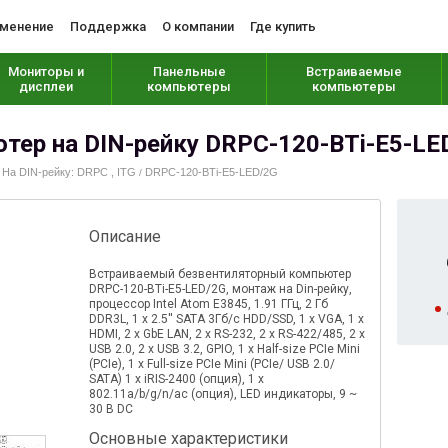
менение
Поддержка
О компании
Где купить
Мониторы и
Панельные
Встраиваемые
дисплеи
компьютеры
компьютеры
ер на DIN-рейку DRPC-120-BTi-E5-LE
На DIN-рейку: DRPC , ITG
DRPC-120-BTi-E5-LED/2G
/
/
Описание
Встраиваемый безвентиляторный компьютер
DRPC-120-BTi-E5-LED/2G, монтаж на Din-рейку,
процессор Intel Atom E3845, 1.91 ГГц, 2 Гб
DDR3L, 1 x 2.5'' SATA 3Гб/с HDD/SSD, 1 х VGA, 1 х
HDMI, 2 x GbE LAN, 2 x RS-232, 2 x RS-422/485, 2 х
USB 2.0, 2 х USB 3.2, GPIO, 1 x Half-size PCIe Mini
(PCIe), 1 x Full-size PCIe Mini (PCIe/ USB 2.0/
SATA) 1 x iRIS-2400 (oпция), 1 x
802.11a/b/g/n/ac (oпция), LED индикаторы, 9 ~
30 В DC
Основные характеристики