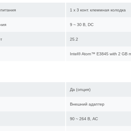
 питания
1 x 3 конт. клеммная колодка
ния
9 ~ 30 В, DC
т
25.2
Intel® Atom™ E3845 with 2 GB
Да (опция)
Внешний адаптер
90 ~ 264 В, AC