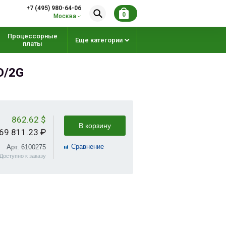
+7 (495) 980-64-06
0
Москва
Процессорные
Еще категории
платы
D/2G
862.62 $
В корзину
69 811.23 ₽
Cравнение
Арт. 6100275
Доступно к заказу