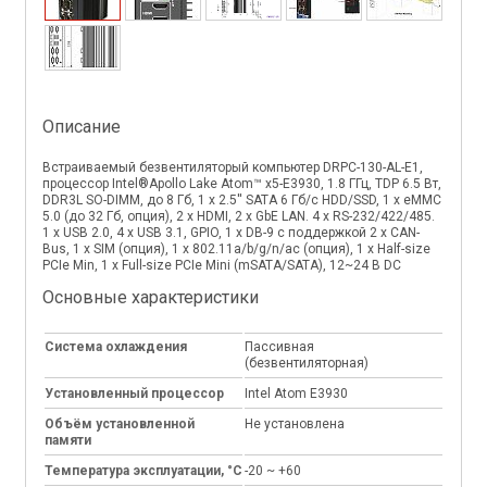
Описание
Встраиваемый безвентиляторый компьютер DRPC-130-AL-E1,
процессор Intel®Apollo Lake Atom™ x5-E3930, 1.8 ГГц, TDP 6.5 Вт,
DDR3L SO-DIMM, до 8 Гб, 1 x 2.5'' SATA 6 Гб/с HDD/SSD, 1 x eMMC
5.0 (до 32 Гб, oпция), 2 х HDMI, 2 х GbE LAN. 4 x RS-232/422/485.
1 х USB 2.0, 4 х USB 3.1, GPIO, 1 х DB-9 c поддержкой 2 х CAN-
Bus, 1 х SIM (опция), 1 x 802.11a/b/g/n/ac (опция), 1 x Half-size
PCIe Min, 1 x Full-size PCIe Mini (mSATA/SATA), 12~24 В DC
Основные характеристики
Система охлаждения
Пассивная
(безвентиляторная)
Установленный процессор
Intel Atom E3930
Объём установленной
Не установлена
памяти
Температура эксплуатации, °C
-20 ~ +60