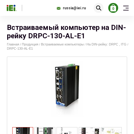
russia@iei.ru
0
Встраиваемый компьютер на DIN-
рейку DRPC-130-AL-E1
Главная
Продукция
Встраиваемые компьютеры
На DIN-рейку: DRPC , ITG
/
/
/
/
DRPC-130-AL-E1