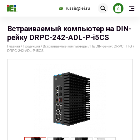
russia@iei.ru
0
Встраиваемый компьютер на DIN-
рейку DRPC-242-ADL-P-i5CS
Главная
Продукция
Встраиваемые компьютеры
На DIN-рейку: DRPC , ITG
/
/
/
/
DRPC-242-ADL-P-i5CS