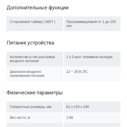
Дополнительные функции
Сторожевой таймер ( WDT )
Программируемый от 1 до 255
сек.
Питание устройства
Количество и тип разъёмов
1 x 3 конт. клеммная колодка
входного питания
Диапазон входного
12 ~ 28 В, DC
напряжения питания
Физические параметры
Габаритные размеры, мм
81 x 150 x 190
Вес нетто, кг
1.88