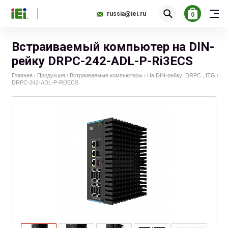
russia@iei.ru
0
Встраиваемый компьютер на DIN-
рейку DRPC-242-ADL-P-Ri3ECS
Главная
Продукция
Встраиваемые компьютеры
На DIN-рейку: DRPC , ITG
/
/
/
/
DRPC-242-ADL-P-Ri3ECS