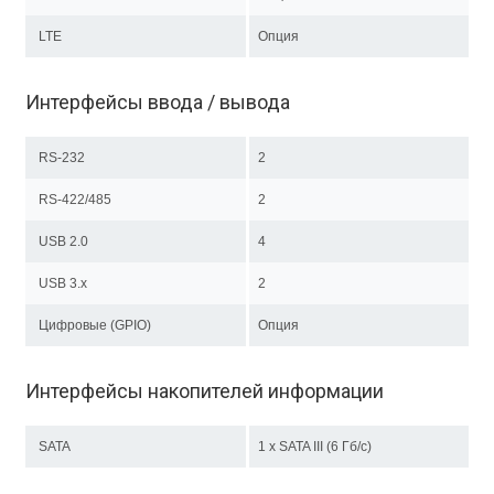
LTE
Опция
Интерфейсы ввода / вывода
RS-232
2
RS-422/485
2
USB 2.0
4
USB 3.x
2
Цифровые (GPIO)
Опция
Интерфейсы накопителей информации
SATA
1 x SATA III (6 Гб/с)