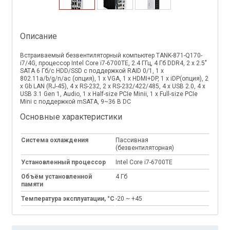
Описание
Встраиваемый безвентиляторный компьютер TANK-871-Q170-
i7/4G, процессор Intel Core i7-6700TE, 2.4 ГГц, 4 Гб DDR4, 2 x 2.5"
SATA 6 Гб/с HDD/SSD с поддержкой RAID 0/1, 1 x
802.11a/b/g/n/ac (oпция), 1 x VGA, 1 x HDMI+DP, 1 x iDP(опция), 2
x Gb LAN (RJ-45), 4 x RS-232, 2 x RS-232/422/485, 4 x USB 2.0, 4 х
USB 3.1 Gen 1, Audio, 1 x Half-size PCIe Minii, 1 x Full-size PCIe
Mini с поддержкой mSATA, 9~36 В DC
Основные характеристики
Система охлаждения
Пассивная
(безвентиляторная)
Установленный процессор
Intel Core i7-6700TE
Объём установленной
4 Гб
памяти
Температура эксплуатации, °C
-20 ~ +45