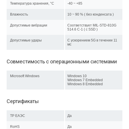
Температура хранения, °C
-40 ~ +85
Влажность
10 ~ 90 % ( без конденсата )
Допустимые вибрации
Соответствует MIL-STD-810G
514.6 C-1 ( с SSD )
Допустимые удары
С ускорением 5G в течении 11
мс
Совместимость с операционными системами
Microsoft Windows
Windows 10
Windows 7 Embedded
Windows 8 Embedded
Сертификаты
ТР EAЭC
Да
RoHS
Да