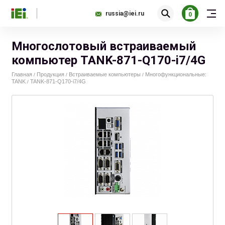
russia@iei.ru
0
Многослотовый встраиваемый
компьютер TANK-871-Q170-i7/4G
Главная
Продукция
Встраиваемые компьютеры
Многофункциональные:
/
/
/
TANK
TANK-871-Q170-i7/4G
/