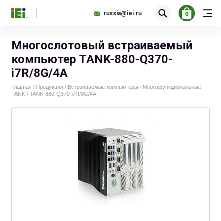
russia@iei.ru
0
Многослотовый встраиваемый
компьютер TANK-880-Q370-
i7R/8G/4A
Главная
Продукция
Встраиваемые компьютеры
Многофункциональные:
/
/
/
TANK
TANK-880-Q370-i7R/8G/4A
/