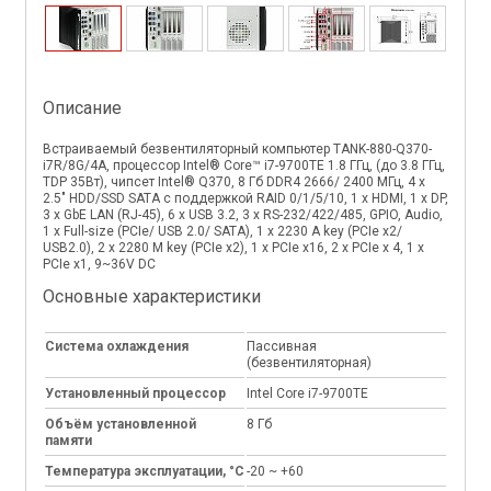
Описание
Встраиваемый безвентиляторный компьютер TANK-880-Q370-
i7R/8G/4A, процессор Intel® Core™ i7-9700TE 1.8 ГГц, (до 3.8 ГГц,
TDP 35Вт), чипсет Intel® Q370, 8 Гб DDR4 2666/ 2400 МГц, 4 x
2.5" HDD/SSD SATA с поддержкой RAID 0/1/5/10, 1 х HDMI, 1 х DP,
3 x GbE LAN (RJ-45), 6 х USB 3.2, 3 x RS-232/422/485, GPIO, Audio,
1 x Full-size (PCIe/ USB 2.0/ SATA), 1 x 2230 A key (PCIe x2/
USB2.0), 2 x 2280 M key (PCIe x2), 1 x PCIe х16, 2 x PCIe х 4, 1 x
PCIe х1, 9~36V DC
Основные характеристики
Система охлаждения
Пассивная
(безвентиляторная)
Установленный процессор
Intel Core i7-9700TE
Объём установленной
8 Гб
памяти
Температура эксплуатации, °C
-20 ~ +60