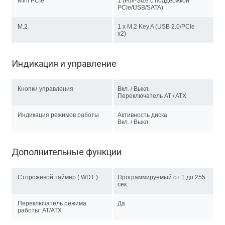
Mini PCIe
1 (Full-Size c поддержкой
PCIe/USB/SATA)
M.2
1 х M.2 Key A (USB 2.0/PCIe
x2)
Индикация и управление
Кнопки управления
Вкл. / Выкл.
Переключатель AT / ATX
Индикация режимов работы
Активность диска
Вкл. / Выкл
Дополнительные функции
Сторожевой таймер ( WDT )
Программируемый от 1 до 255
сек.
Переключатель режима
Да
работы: AT/ATX