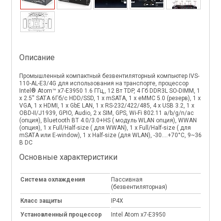
Описание
Промышленный компактный безвентиляторный компьютер IVS-
110-AL-E3/4G для использования на транспорте, процессор
Intel® Atom™ x7-E3950 1.6 ГГц,, 12 Вт TDP, 4 Гб DDR3L SO-DIMM, 1
x 2.5'' SATA 6Гб/с HDD/SSD, 1 x mSATA, 1 x eMMC 5.0 (резерв), 1 x
VGA, 1 x HDMI, 1 х GbE LAN, 1 x RS-232/422/485, 4 х USB 3.2, 1 x
OBD-II/J1939, GPIO, Audio, 2 х SIM, GPS, Wi-Fi 802.11 a/b/g/n/ac
(опция), Bluetooth BT 4.0/3.0+HS ( модуль WLAN опция), WWAN
(опция), 1 x Full/Half-size ( для WWAN), 1 x Full/Half-size ( для
mSATA или E-window), 1 x Half-size (для WLAN), -30....+70°C, 9~36
В DC
Основные характеристики
Система охлаждения
Пассивная
(безвентиляторная)
Класс защиты
IP4X
Установленный процессор
Intel Atom x7-E3950