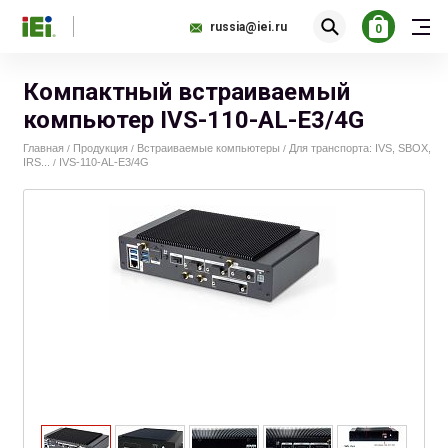
russia@iei.ru
0
Компактный встраиваемый
компьютер IVS-110-AL-E3/4G
Главная
Продукция
Встраиваемые компьютеры
Для транспорта: IVS, SBOX,
/
/
/
IRS...
IVS-110-AL-E3/4G
/