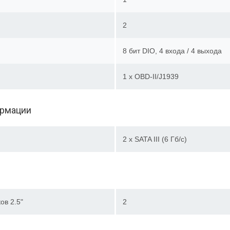
2
8 бит DIO, 4 входа / 4 выхода
1 x OBD-II/J1939
ормации
2 х SATA III (6 Гб/с)
ов 2.5"
2