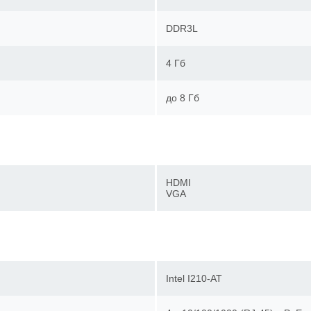
DDR3L
4 Гб
до 8 Гб
HDMI
VGA
Intel I210-AT