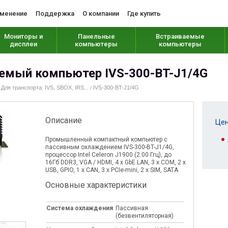
менение
Поддержка
О компании
Где купить
Мониторы и
Панельные
Встраиваемые
дисплеи
компьютеры
компьютеры
емый компьютер IVS-300-BT-J1/4G
Для транспорта: IVS, SBOX, IRS...
IVS-300-BT-J1/4G
/
/
Описание
Цен
Промышленный компактный компьютер с
пассивным охлаждением IVS-300-BT-J1/4G,
процессор Intel Celeron J1900 (2.00 Ггц), до
16Гб DDR3, VGA / HDMI, 4 x GbE LAN, 3 x COM, 2 x
USB, GPIO, 1 x CAN, 3 x PCIe-mini, 2 x SIM, SATA
Основные характеристики
Система охлаждения
Пассивная
(безвентиляторная)