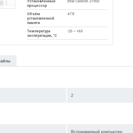
Установленный
Intel Celeron J1900
процессор
Объём
4 Гб
установленной
памяти
Температура
-20 ~ +60
эксплуатации, °C
айлы
2
Встраиваемый компьютер