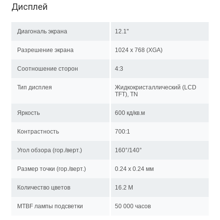
Дисплей
Диагональ экрана
12.1''
Разрешение экрана
1024 x 768 (XGA)
Соотношение сторон
4:3
Тип дисплея
Жидкокристаллический (LCD
TFT), TN
Яркость
600 кд/кв.м
Контрастность
700:1
Угол обзора (гор./верт.)
160°/140°
Размер точки (гор./верт.)
0.24 x 0.24 мм
Количество цветов
16.2 M
MTBF лампы подсветки
50 000 часов