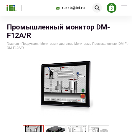
russia@iei.ru
0
Промышленный монитор DM-
F12A/R
Главная
Продукция
Мониторы и дисплеи
Мониторы
Промышленные: DM-F
/
/
/
/
/
DM-F12A/R