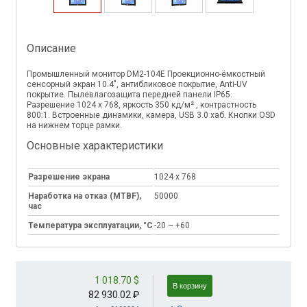
Описание
Промышленный монитор DM2-104E Проекционно-ёмкостный
сенсорный экран 10.4", антибликовое покрытие, Anti-UV
покрытие. Пылевлагозащита передней панели IP65.
Разрешение 1024 x 768, яркость 350 кд/м² , контрастность
800:1. Встроенные динамики, камера, USB 3.0 хаб. Кнопки OSD
на нижнем торце рамки.
Основные характеристики
Разрешение экрана
1024 x 768
Наработка на отказ (MTBF),
50000
час
Температура эксплуатации, °C
-20 ~ +60
1 018.70 $
В корзину
82 930.02 ₽