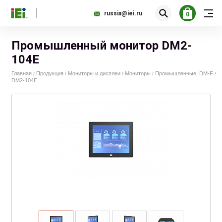
russia@iei.ru
0
Промышленный монитор DM2-
104E
Главная
Продукция
Мониторы и дисплеи
Мониторы
Промышленные: DM-F
/
/
/
/
/
DM2-104E