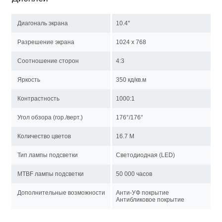
Диагональ экрана
10.4''
Разрешение экрана
1024 x 768
Соотношение сторон
4:3
Яркость
350 кд/кв.м
Контрастность
1000:1
Угол обзора (гор./верт.)
176°/176°
Количество цветов
16.7 M
Тип лампы подсветки
Светодиодная (LED)
MTBF лампы подсветки
50 000 часов
Дополнительные возможности
Анти-УФ покрытие
Антибликовое покрытие