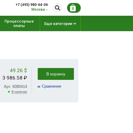
+7 (495) 980-64-06
0
Москва
Процессорные
Еще категории
платы
49.26 $
В корзину
3 986.58 ₽
Cравнение
Арт. 6080414
В наличии