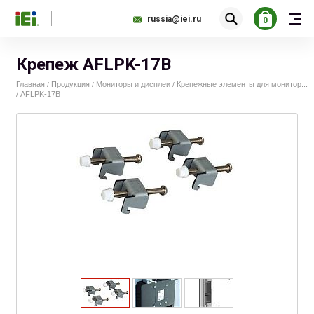
russia@iei.ru
0
Крепеж AFLPK-17B
Главная
Продукция
Мониторы и дисплеи
Крепежные элементы для монитор...
/
/
/
AFLPK-17B
/