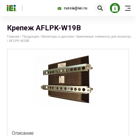
russia@iei.ru
0
Крепеж AFLPK-W19B
Главная
Продукция
Мониторы и дисплеи
Крепежные элементы для монитор...
/
/
/
AFLPK-W19B
/
Описание