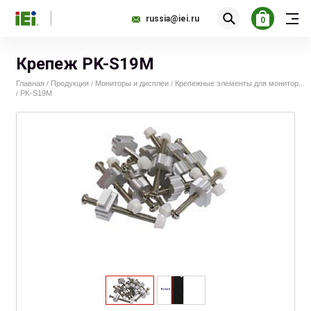
russia@iei.ru
0
Крепеж PK-S19M
Главная
Продукция
Мониторы и дисплеи
Крепежные элементы для монитор...
/
/
/
PK-S19M
/