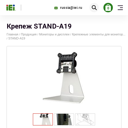
russia@iei.ru
0
Крепеж STAND-A19
Главная
Продукция
Мониторы и дисплеи
Крепежные элементы для монитор...
/
/
/
STAND-A19
/