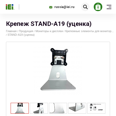
russia@iei.ru
0
Крепеж STAND-A19 (уценка)
Главная
Продукция
Мониторы и дисплеи
Крепежные элементы для монитор...
/
/
/
STAND-A19 (уценка)
/