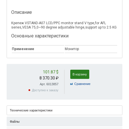
Описание
Крепеж VSTAND-A07 LCD/PPC monitor stand V type,for AFL
series,VESA 75,0~90 degree adjustable hinge,support up to 2.5 KG
Основные характеристики
Применение
Монитор
101.87 $
В корзину
8 370.30 ₽
Cравнение
Арт. 6013857
Доступно к заказу
Технические характеристики
Файлы