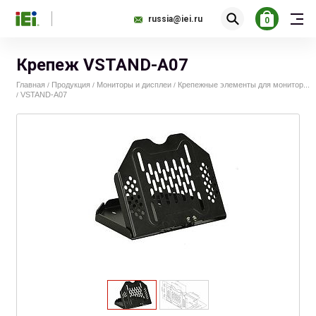
russia@iei.ru
0
Крепеж VSTAND-A07
Главная
Продукция
Мониторы и дисплеи
Крепежные элементы для монитор...
/
/
/
VSTAND-A07
/