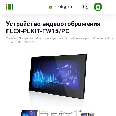
russia@iei.ru
0
Устройство видеоотображения
FLEX-PLKIT-FW15/PC
Главная
Продукция
Мониторы и дисплеи
Устройства видеоотображения: P...
/
/
/
/
FLEX-PLKIT-FW15/PC