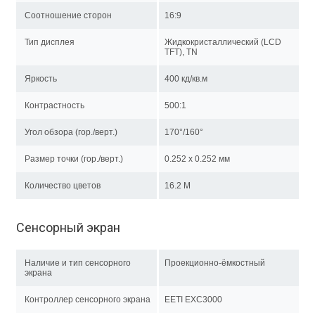
Соотношение сторон
16:9
Тип дисплея
Жидкокристаллический (LCD
TFT), TN
Яркость
400 кд/кв.м
Контрастность
500:1
Угол обзора (гор./верт.)
170°/160°
Размер точки (гор./верт.)
0.252 x 0.252 мм
Количество цветов
16.2 M
Сенсорный экран
Наличие и тип сенсорного
Проекционно-ёмкостный
экрана
Контроллер сенсорного экрана
EETI EXC3000