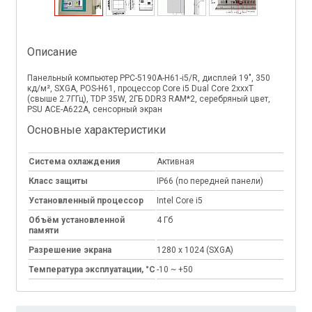
Описание
Панельный компьютер PPC-5190A-H61-i5/R, дисплей 19", 350
кд/м², SXGA, POS-H61, процессор Core i5 Dual Core 2xxxT
(свыше 2.7ГГц), TDP 35W, 2ГБ DDR3 RAM*2, серебряный цвет,
PSU ACE-A622A, сенсорный экран
Основные характеристики
Система охлаждения
Активная
Класс защиты
IP66 (по передней панели)
Установленный процессор
Intel Core i5
Объём установленной
4 Гб
памяти
Разрешение экрана
1280 x 1024 (SXGA)
Температура эксплуатации, °C
-10 ~ +50