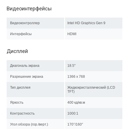
Видеоинтерфейсы
Видеоконтроллер
Intel HD Graphics Gen 9
Интерфейсы
HDMI
Дисплей
Диагональ экрана
18.5''
Разрешение экрана
1366 x 768
Тип дисплея
Жидкокристаллический (LCD
TFT)
Яркость
400 кд/кв.м
Контрастность
1000:1
Угол обзора (гор./верт.)
170°/160°