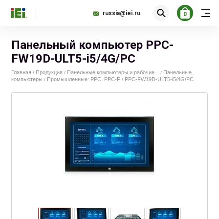
russia@iei.ru
0
Панельный компьютер PPC-
FW19D-ULT5-i5/4G/PC
Главная
Продукция
Панельные компьютеры и рабочие...
Панельные
/
/
/
компьютеры
Промышленные: PPC, PPC-F
PPC-FW19D-ULT5-i5/4G/PC
/
/