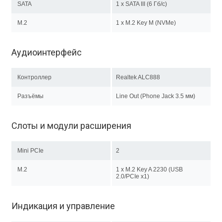
SATA
1 x SATA III (6 Гб/с)
M.2
1 x M.2 Key M (NVMe)
Аудиоинтерфейс
Контроллер
Realtek ALC888
Разъёмы
Line Out (Phone Jack 3.5 мм)
Слоты и модули расширения
Mini PCIe
2
M.2
1 х M.2 Key A 2230 (USB
2.0/PCIe x1)
Индикация и управление