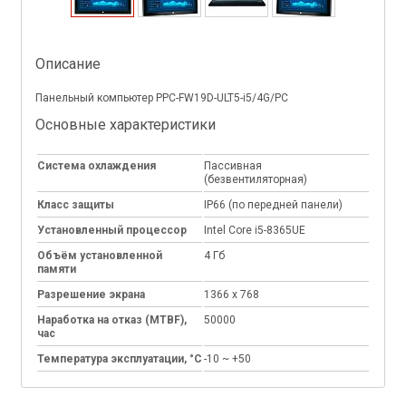
Описание
Панельный компьютер PPC-FW19D-ULT5-i5/4G/PC
Основные характеристики
Система охлаждения
Пассивная
(безвентиляторная)
Класс защиты
IP66 (по передней панели)
Установленный процессор
Intel Core i5-8365UE
Объём установленной
4 Гб
памяти
Разрешение экрана
1366 x 768
Наработка на отказ (MTBF),
50000
час
Температура эксплуатации, °C
-10 ~ +50