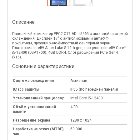
Описание
Панельный компьютер PPC2-C17-ADL-i5/4G с активной системой
охлаждения. Дисплей 17" с антибликовым и анти-УФ
покрытием, проекционно-ёмкостный сенсорный экран.
Платформа Intel® Alder Lake-S 12th gen, процессор Intel® Core™
i5-12400 (LGA1700), 4GB DDR4. Слот расширения PCIe Gen4
(x16).
Основные характеристики
Система охлаждения
Активная
Класс защиты
IP65 (по передней панели)
Установленный процессор
Intel Core i5-12400
Объём установленной
4 Гб
памяти
Разрешение экрана
1280 x 1024
Наработка на отказ (MTBF),
50 000
час