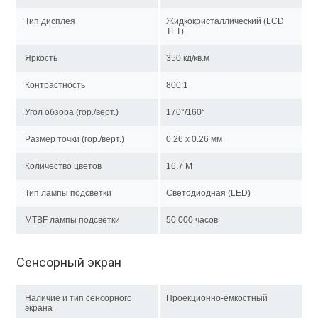
Тип дисплея
Жидкокристаллический (LCD
TFT)
Яркость
350 кд/кв.м
Контрастность
800:1
Угол обзора (гор./верт.)
170°/160°
Размер точки (гор./верт.)
0.26 х 0.26 мм
Количество цветов
16.7 M
Тип лампы подсветки
Светодиодная (LED)
MTBF лампы подсветки
50 000 часов
Сенсорный экран
Наличие и тип сенсорного
Проекционно-ёмкостный
экрана