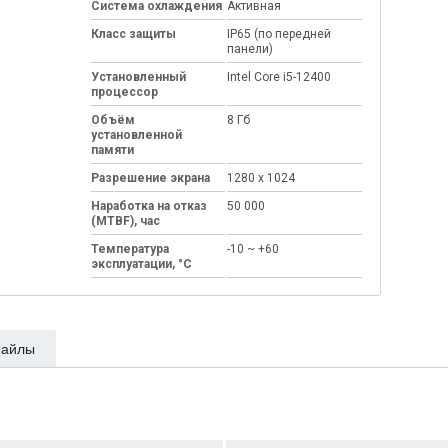
Система охлаждения
Активная
Класс защиты
IP65 (по передней
панели)
Установленный
Intel Core i5-12400
процессор
Объём
8 Гб
установленной
памяти
Разрешение экрана
1280 x 1024
Наработка на отказ
50 000
(MTBF), час
Температура
-10 ~ +60
эксплуатации, °C
айлы