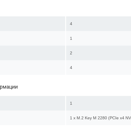
4
1
2
4
ормации
1
1 x M.2 Key M 2280 (PCIe x4