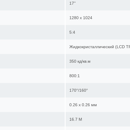
17''
1280 x 1024
5:4
Жидкокристаллический (LCD 
350 кд/кв.м
800:1
170°/160°
0.26 х 0.26 мм
16.7 M