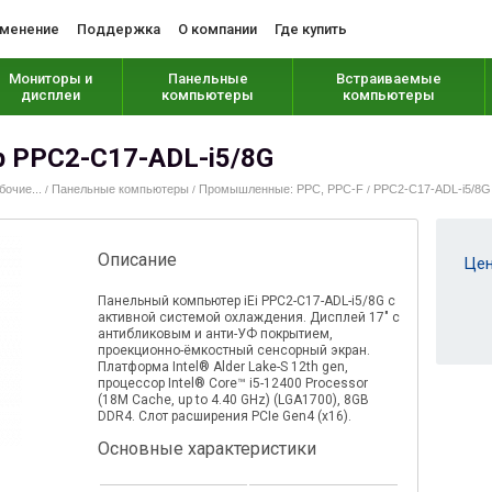
менение
Поддержка
О компании
Где купить
Мониторы и
Панельные
Встраиваемые
дисплеи
компьютеры
компьютеры
 PPC2-C17-ADL-i5/8G
очие...
Панельные компьютеры
Промышленные: PPC, PPC-F
PPC2-C17-ADL-i5/8G
/
/
/
Описание
Цен
Панельный компьютер iEi PPC2-C17-ADL-i5/8G с
активной системой охлаждения. Дисплей 17" с
антибликовым и анти-УФ покрытием,
проекционно-ёмкостный сенсорный экран.
Платформа Intel® Alder Lake-S 12th gen,
процессор Intel® Core™ i5-12400 Processor
(18M Cache, up to 4.40 GHz) (LGA1700), 8GB
DDR4. Слот расширения PCIe Gen4 (x16).
Основные характеристики