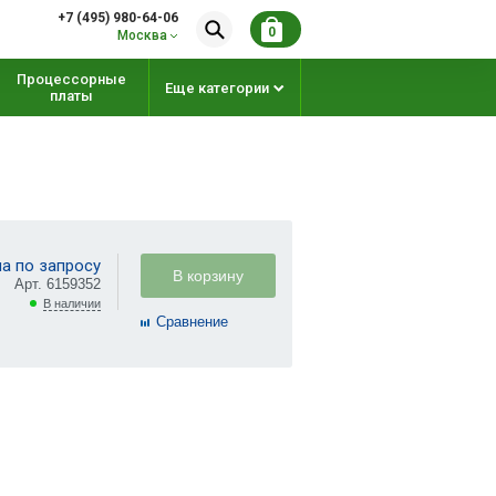
+7 (495) 980-64-06
0
Москва
Процессорные
Еще категории
платы
а по запросу
В корзину
Арт. 6159352
В наличии
Cравнение