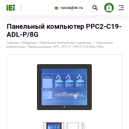
russia@iei.ru
0
Панельный компьютер PPC2-C19-
ADL-P/8G
Главная
Продукция
Панельные компьютеры и рабочие...
Панельные
/
/
/
компьютеры
Промышленные: PPC, PPC-F
PPC2-C19-ADL-P/8G
/
/