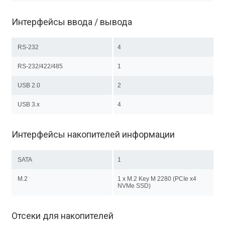
Интерфейсы ввода / вывода
RS-232
4
RS-232/422/485
1
USB 2.0
2
USB 3.x
4
Интерфейсы накопителей информации
SATA
1
M.2
1 x M.2 Key M 2280 (PCIe x4
NVMe SSD)
Отсеки для накопителей