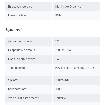
Видеоконтроллер
Intel Iris Xe Graphics
Интерфейсы
HDMI
Дисплей
Диагональ экрана
19''
Разрешение экрана
1280 x 1024
Соотношение сторон
5:4
Тип дисплея
Жидкокристаллический (LCD
TFT)
Яркость
350 кд/кв.м
Контрастность
800:1
Угол обзора (гор./верт.)
170°/160°