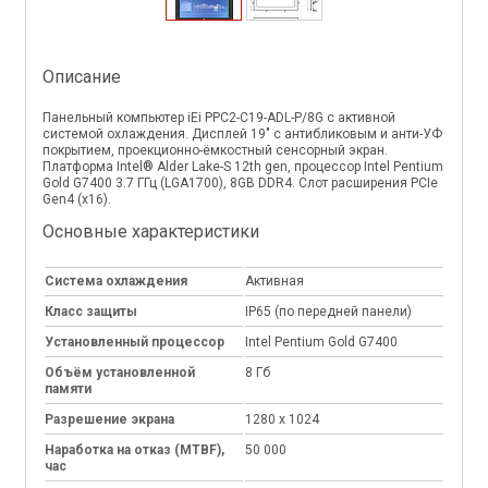
Описание
Панельный компьютер iEi PPC2-C19-ADL-P/8G с активной
системой охлаждения. Дисплей 19" с антибликовым и анти-УФ
покрытием, проекционно-ёмкостный сенсорный экран.
Платформа Intel® Alder Lake-S 12th gen, процессор Intel Pentium
Gold G7400 3.7 ГГц (LGA1700), 8GB DDR4. Слот расширения PCIe
Gen4 (x16).
Основные характеристики
Система охлаждения
Активная
Класс защиты
IP65 (по передней панели)
Установленный процессор
Intel Pentium Gold G7400
Объём установленной
8 Гб
памяти
Разрешение экрана
1280 x 1024
Наработка на отказ (MTBF),
50 000
час