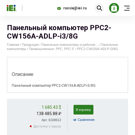
russia@iei.ru
0
Панельный компьютер PPC2-
CW156A-ADLP-i3/8G
Главная
Продукция
Панельные компьютеры и рабочие...
Панельные
/
/
/
компьютеры
Промышленные: PPC, PPC-F
PPC2-CW156A-ADLP-i3/8G
/
/
Описание
Панельный компьютер PPC2-CW156A-ADLP-i3/8G
1 685.43 $
В корзину
138 485.88 ₽
Cравнение
Арт. 6168612
Доступно к заказу