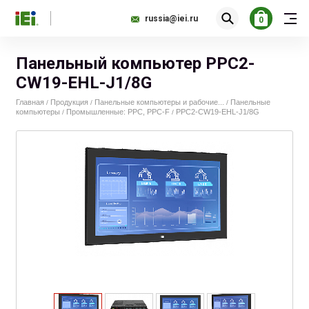
russia@iei.ru
0
Панельный компьютер PPC2-
CW19-EHL-J1/8G
Главная
Продукция
Панельные компьютеры и рабочие...
Панельные
/
/
/
компьютеры
Промышленные: PPC, PPC-F
PPC2-CW19-EHL-J1/8G
/
/