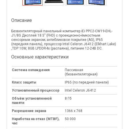
Описание
Безвентиляторный панельный компьютер iEi PPC2-CW19-EHL-
J1/8G Дисплей 18.5" (FHD) с проекционно-ёмкостным
сенсорным экраном; антибликовое покрытие (AG), IP65
(передняя панель), процессор Intel Celeron J6412 (Elkhart Lake)
,TDP 10W, 8GB LPDDR4x (распаяна), питание 12-24В DC.
Основные характеристики
Система охлаждения
Пассивная
(безвентиляторная)
Класс защиты
IP65 (по передней панели)
Установленный процессор
Intel Celeron J6412
Объём установленной
8 Гб
памяти
Разрешение экрана
1366 x 768
Наработка на отказ (MTBF),
50 000
час