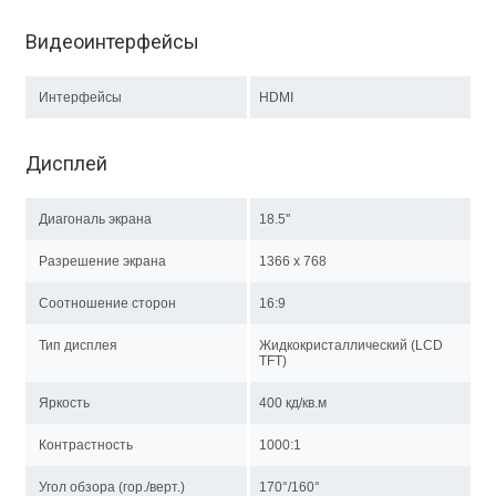
Видеоинтерфейсы
Интерфейсы
HDMI
Дисплей
Диагональ экрана
18.5''
Разрешение экрана
1366 x 768
Соотношение сторон
16:9
Тип дисплея
Жидкокристаллический (LCD
TFT)
Яркость
400 кд/кв.м
Контрастность
1000:1
Угол обзора (гор./верт.)
170°/160°